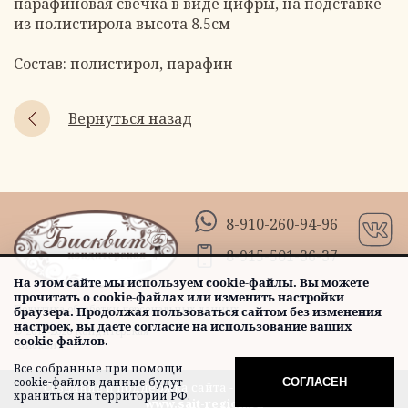
парафиновая свечка в виде цифры, на подставке
из полистирола высота 8.5см
Состав: полистирол, парафин
Вернуться назад
8-910-260-94-96
8-915-501-36-37
На этом сайте мы используем cookie-файлы. Вы можете
прочитать о cookie-файлах или изменить настройки
Политика обработки персональных данных
браузера. Продолжая пользоваться сайтом без изменения
настроек, вы даете согласие на использование ваших
© 2015-2026 Кондитерская
cookie-файлов.
"Бисквит"
Все собранные при помощи
cookie-файлов данные будут
СОГЛАСЕН
Создание и поддержка сайта - ООО «Регион центр».
храниться на территории РФ.
www.sait-region.ru